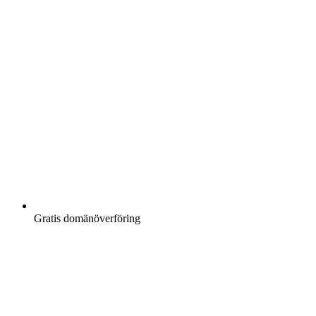
Gratis
domänöverföring